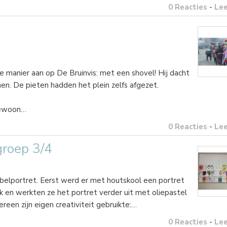
0 Reacties
-
Le
 manier aan op De Bruinvis: met een shovel! Hij dacht
en. De pieten hadden het plein zelfs afgezet.
gewoon…
0 Reacties
-
Le
groep 3/4
elportret. Eerst werd er met houtskool een portret
k en werkten ze het portret verder uit met oliepastel
reen zijn eigen creativiteit gebruikte:…
0 Reacties
-
Le