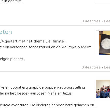
n in een film.
0 Reacties
-
Le
neten
 3/4 gestart met het thema De Ruimte .
t een verzonnen zonnestelsel en de kleurrijke planeet
 eigen planeet.
0 Reacties
-
Le
ke en vooral erg grappige poppenkastvoorstelling
er na het bezoek aan Jozef, Maria en Jezus.
nieuwe avonturen. De kinderen hebben hard gelachen en…