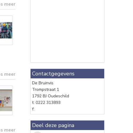
es meer
Contactgegevens
es meer
De Bruinvis
Trompstraat 1
1792 BJ Oudeschild
t: 0222 313893
f:
Deel deze pagina
es meer