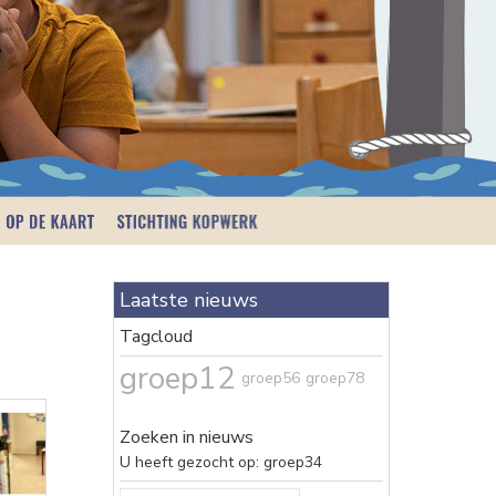
Laatste nieuws
Tagcloud
groep12
groep56
groep78
Zoeken in nieuws
U heeft gezocht op: groep34