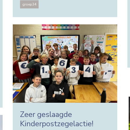
groep34
Zeer geslaagde
Kinderpostzegelactie!