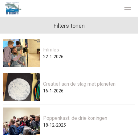
Privacy
Stichting Kopwerk
Filters tonen
Filmles
Home
Zoeken
Contact
Facebook
22-1-2026
Creatief aan de slag met planeten
16-1-2026
Poppenkast: de drie koningen
18-12-2025