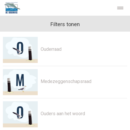
Privacy
Stichting Kopwerk
Filters tonen
Home
Zoeken
Contact
Facebook
Ouderraad
Medezeggenschapsraad
Ouders aan het woord